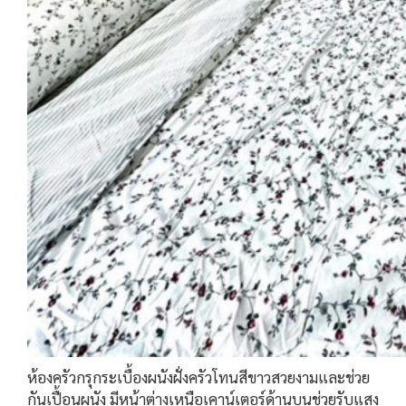
ห้องครัวกรุกระเบื้องผนังฝั่งครัวโทนสีขาวสวยงามและช่วย
กันเปื้อนผนัง มีหน้าต่างเหนือเคาน์เตอร์ด้านบนช่วยรับแสง