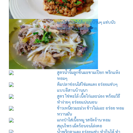
แกงไก่หน่อไม้ส้ม เมนูบ้านๆ แซ่บนัว
หอมปลาร้า อร่อยหลาย
สูตรน้ำจิ้มลูกชิ้นมะขามเปียก พริกแห้ง
หอมๆ
ต้มปลาช่อนใส่ไข่มดแดง อร่อยแซ่บๆ
แบบอีสานบ้านนา
สูตร ไข่พะโล้ เนื้อไก่และน่อง พร้อมวิธี
ทำง่ายๆ อร่อยแน่นนอน
ข้าวเหนียวมะม่วง ข้าวไม่แฉะ อร่อย หอม
หวานมัน
แกงป่าใส่เนื้อหมู รสจัดจ้าน หอม
สมุนไพร เผ็ดร้อนจนโล่งคอ
น้ำพริกตาแดง อร่อยแซ่บ ทำกินได้ ทำ