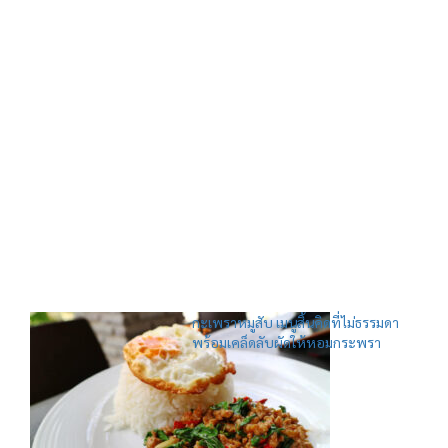
กะเพราหมูสับ เมนูสิ้นคิดที่ไม่ธรรมดา
พร้อมเคล็ดลับผัดให้หอมกระพรา