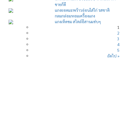
ขายก็ดี
แกงยอดมะพร้าวอ่อนใส่ไก่ รสชาติ
กลมกล่อมหอมเครื่องแกง
แกงเห็ดขม สไตล์อีสานแซ่บๆ
1
2
3
4
5
ถัดไป »