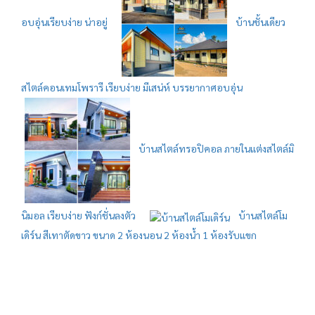
อบอุ่นเรียบง่าย น่าอยู่
บ้านชั้นเดียว
สไตล์คอนเทมโพรารี เรียบง่าย มีเสน่ห์ บรรยากาศอบอุ่น
บ้านสไตล์ทรอปิคอล ภายในแต่งสไตล์มิ
นิมอล เรียบง่าย ฟังก์ชั่นลงตัว
บ้านสไตล์โม
เดิร์น สีเทาตัดขาว ขนาด 2 ห้องนอน 2 ห้องน้ำ 1 ห้องรับแขก