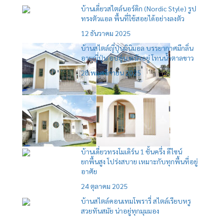
บ้านเดี่ยวสไตล์นอร์ดิก (Nordic Style) รูป
ทรงตัวแอล พื้นที่ใช้สอยได้อย่างลงตัว
12 ธันวาคม 2025
บ้านสไตล์ญี่ปุ่นมินิมอล บรรยากาศมีกลิ่น
อายญี่ปุ่น อบอุ่น หน้าอยู่ โทนน้ำตาลขาว
28 พฤศจิกายน 2025
บ้านเดี่ยวทรงโมเดิร์น 1 ชั้นครึ่ง ดีไซน์
ยกพื้นสูง โปร่งสบาย เหมาะกับทุกพื้นที่อยู่
อาศัย
24 ตุลาคม 2025
บ้านสไตล์คอนเทมโพรารี่ สไตล์เรียบหรู
สวยทันสมัย น่าอยู่ทุกมุมมอง