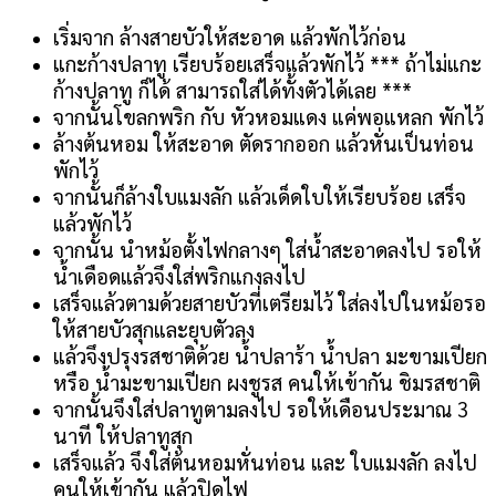
เริ่มจาก ล้างสายบัวให้สะอาด แล้วพักไว้ก่อน
แกะก้างปลาทู เรียบร้อยเสร็จแล้วพักไว้ *** ถ้าไม่แกะ
ก้างปลาทู ก็ได้ สามารถใส่ได้ทั้งตัวได้เลย ***
จากนั้นโขลกพริก กับ หัวหอมแดง แค่พอแหลก พักไว้
ล้างต้นหอม ให้สะอาด ตัดรากออก แล้วหั่นเป็นท่อน
พักไว้
จากนั้นก็ล้างใบแมงลัก แล้วเด็ดใบให้เรียบร้อย เสร็จ
แล้วพักไว้
จากนั้น นำหม้อตั้งไฟกลางๆ ใส่น้ำสะอาดลงไป รอให้
น้ำเดือดแล้วจึงใส่พริกแกงลงไป
เสร็จแล้วตามด้วยสายบัวที่เตรียมไว้ ใส่ลงไปในหม้อรอ
ให้สายบัวสุกและยุบตัวลง
แล้วจึงปรุงรสชาติด้วย น้ำปลาร้า น้ำปลา มะขามเปียก
หรือ น้ำมะขามเปียก ผงชูรส คนให้เข้ากัน ชิมรสชาติ
จากนั้นจึงใส่ปลาทูตามลงไป รอให้เดือนประมาณ 3
นาที ให้ปลาทูสุก
เสร็จแล้ว จึงใส่ต้นหอมหั่นท่อน และ ใบแมงลัก ลงไป
คนให้เข้ากัน แล้วปิดไฟ