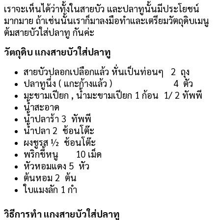
เราจะเห็นได้ว่าทั้งในสายบัว และปลาทูนั้นมีประโยชน์
มากมาย ถ้าเช่นนั้นเราก็มาลงมือทำและเตรียมวัตถุดิบเมนู
ต้มสายบัวใส่ปลาทู กันค่ะ
วัตถุดิบ แกงสายบัวใส่ปลาทู
สายบัวปลอกเปลือกแล้ว หั่นเป็นท่อนๆ 2 ถุง
ปลาทูนึ่ง ( แกะก้างแล้ว ) 4 ตัว
มะขามเปียก , น้ำมะขามเปียก 1 ก้อน 1/ 2 ทัพพี
น้ำสะอาด
น้ำปลาร้า 3 ทัพพี
น้ำปลา 2 ช้อนโต๊ะ
ผงชูรส ½ ช้อนโต๊ะ
พริกขี้หนู 10 เม็ด
หัวหอมแดง 5 หัว
ต้นหอม 2 ต้น
ใบแมงลัก 1 กำ
วิธีการทำ แกงสายบัวใส่ปลาทู