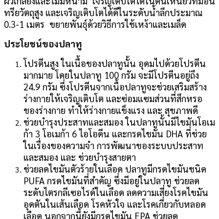
ผิวเกลี้ยงและไม่มีหนาม เจริญเติบโตได้ในดินเหนียวที่มีอิน
ทรียวัตถุสูง และเจริญเติบโตได้ดีในระดับน้ำลึกประมาณ
0.3-1 เมตร ขยายพันธุ์ด้วยวิธีการใช้เหง้าและเมล็ด
ประโยชน์ของปลาทู
โปรตีนสูง ในเนื้อของปลาทูนั้น อุดมไปด้วยโปรตีน
มากมาย โดยในปลาทู 100 กรัม จะมีโปรตีนอยู่ถึง
24.9 กรัม ซึ่งโปรตีนจากเนื้อปลาทูจะช่วยเสริมสร้าง
ร่างกายให้เจริญเติบโต และซ่อมแซมส่วนที่สึกหรอ
ของร่างกาย ทำให้ร่างกายแข็งแรง และ สุขภาพดี
ช่วยบำรุงประสาทและสมอง ในปลาทูนั้นมีไขมันโอเม
ก้า 3 โอเมก้า 6 ไอโอดีน และกรดไขมัน DHA ที่ช่วย
ในเรื่องของความจำ การพัฒนาของระบบประสาท
และสมอง และ ช่วยบำรุงสายตา
ช่วยลดไขมันตัวร้ายในเลือด ปลาทูมีกรดไขมันชนิด
PUFA กรดไขมันที่สำคัญ ซึ่งมีอยู่ในปลาทู ช่วยลด
ระดับไตรกลีเซอไรด์ในเลือด ลดความเสี่ยงโรคไขมัน
อุดตันในเส้นเลือด โรคหัวใจ และโรคเกี่ยวกับหลอด
เลือด นอกจากนี้ยังมีกรดไขมัน EPA ช่วยลด