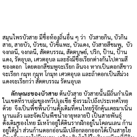
สมุนไพรบัวสาย มีชื่อท้องถิ่นอื่น ๆ ว่า บัวสายกิน, บัวกิน
สาย, สายบัว, บัวขม, บัวขี้แพะ, บัวแดง, บัวสายสีชมพู, บัว
จงกลนี, จงกลนี, สัตตบรรณ, สัตตบุษย์, ปริก, ป้าน, ป้าน
แดง, รัตอุบล, เศวตอุบล และยังมีชื่อเรียกต่างกันไปตามสี
ของดอก โดยดอกสีชมพูจะเรียก ลินจง หากเป็นดอกสีขาว
จะเรียก กมุท กุมุท โกมุท เศวตอุบล และถ้าดอกเป็นสีม่วง
แดงจะเรียกว่า สัตตบรรณ รัตนอุบล
ลักษณะของบัวสาย
ต้นบัวสาย บัวสายนั้นมีถิ่นกำเนิด
ในเขตที่ราบลุ่มของทวีปเอเชีย ซึ่งรวมไปถึงประเทศไทย
ด้วย จึงเป็นพืชพื้นบ้านดั้งเดิมที่คนไทยรู้จักคุ้นเคยมาเนิ่น
นานแล้ว และจัดเป็นพืชน้ำอายุหลายปี เป็นสายพันธุ์
ดั้งเดิมของไทย มีเหง้าอยู่ใต้ดินรากฝักอยู่ในโคลนเลน ก้าน
อยู่ใต้น้ำ ส่วนก้านดอกอ่อนมีเปลือกลอกออกได้เป็นสายใย