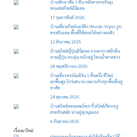
บ้านพักอาศัย 1 ชั้น หลังคาทรงจั่วมุง
ตกแต่งสไตล์มินิมอล
17 กุมภาพันธ์ 2026
บ้านเดี่ยวสไตล์นอร์ดิก (Nordic Style) รูป
ทรงตัวแอล พื้นที่ใช้สอยได้อย่างลงตัว
12 ธันวาคม 2025
บ้านสไตล์ญี่ปุ่นมินิมอล บรรยากาศมีกลิ่น
อายญี่ปุ่น อบอุ่น หน้าอยู่ โทนน้ำตาลขาว
28 พฤศจิกายน 2025
บ้านเดี่ยวทรงโมเดิร์น 1 ชั้นครึ่ง ดีไซน์
ยกพื้นสูง โปร่งสบาย เหมาะกับทุกพื้นที่อยู่
อาศัย
24 ตุลาคม 2025
บ้านสไตล์คอนเทมโพรารี่ สไตล์เรียบหรู
สวยทันสมัย น่าอยู่ทุกมุมมอง
6 กันยายน 2025
เรื่องมาใหม่
ปลูกเมลอนในกระถาง ทำได้จริงหรือ? วิธี