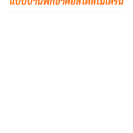
แบบบ้านพักอาศัยสไตล์โมเดิร์น