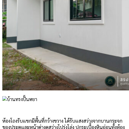
ห้องโถงรับแขกมีพื้นที่กว้างขวาง ได้รับแสงสว่างจากบานกระจก
ของประตูและหน้าต่างดูสว่างโปร่งโล่ง ปูกระเบื้องหินอ่อนทั้งห้อง