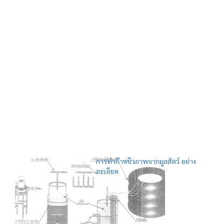
การทำก๊าซชีวภาพจากมูลสัตว์ อย่าง
ละเอียด