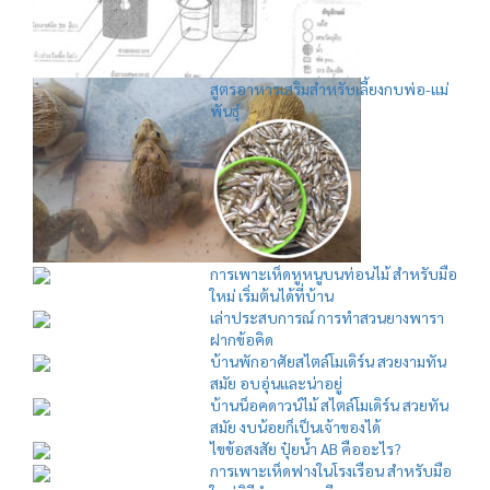
สูตรอาหารเสริมสำหรับเลี้ยงกบพ่อ-แม่
พันธุ์
การเพาะเห็ดหูหนูบนท่อนไม้ สำหรับมือ
ใหม่ เริ่มต้นได้ที่บ้าน
เล่าประสบการณ์ การทำสวนยางพารา
ฝากข้อคิด
บ้านพักอาศัยสไตล์โมเดิร์น สวยงามทัน
สมัย อบอุ่นและน่าอยู่
บ้านน็อคดาวน์ไม้ สไตล์โมเดิร์น สวยทัน
สมัย งบน้อยก็เป็นเจ้าของได้
ไขข้อสงสัย ปุ๋ยน้ำ AB คืออะไร?
การเพาะเห็ดฟางในโรงเรือน สำหรับมือ