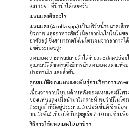
9411591 ที่ป้าบัวได้เลยครับ
แหนแดงคืออะไร
แหนแดง (Azolla spp.)
เป็นเฟิร์นน้ำขนาดเล็กพบ
ชีวภาพ และอาหารสัตว์ เนื่องจากในในในในของ
อาศัยอยู่ ซึ่งสามารถตรึงในโตรเจนจากอากาศได
องค์ประกอบสูง
แหนแดง สามารถสลายตัวได้ง่ายและปลดปล่อยไ
คุณสมบัติดังกล่าวจึงมีการนำแหนแดงแดงแห้งม
ประทานใบและล้ำตัน
คุณสมบัติของแหนแดงพันธุ์กรมวิชาการเกษต
เนื่องจากกาบใบบนด้านหลังของแหนแดงมีโพรงใ
ของแหนแดง เมื่อนำมาวิเคราะห์ พบว่ามีในโตรเจน
ตระกูลถั่วที่มีอยู่ประมาณ 3 เปอร์เซ็นต์ ซึ่ง
กก. (3 ตัน) เทียบได้กับปุยยูเรีย 7-10 กก. ซึ่ง 
วิธีการใช้แหนแดงในนาข้าว