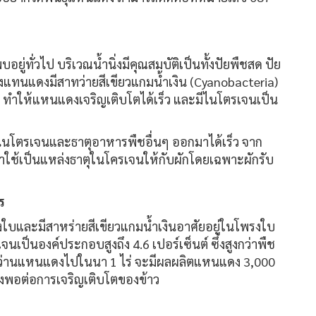
อยู่ทั่วไป บริเวณน้ำนิ่งมีคุณสมบัติเป็นทั้งปัยพืชสด ปัย
แทนแดงมีสาทว่ายสีเขียวแกมน้ำเงิน (Cyanobacteria)
้ ทำให้แหนแดงเจริญเติบโตได้เร็ว และมีไนโตรเจนเป็น
นโตรเจนและธาตุอาหารพืชอื่นๆ ออกมาได้เร็ว จาก
าใช้เป็นแหล่งธาตุในโครเจนให้กับผักโดยเฉพาะผักรับ
ร
บและมีสาหร่ายสีเขียวแกมน้ำเงินอาศัยอยู่ในโพรงใบ
เป็นองค์ประกอบสูงถึง 4.6 เปอร์เซ็นต์ ซึ่งสูงกว่าพืช
เมื่อหว่านแหนแดงไปในนา 1 ไร่ จะมีผลผลิตแหนแดง 3,000
เพียงพอต่อการเจริญเติบโตของข้าว