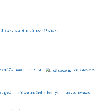
็นป่าสีเขียว : มหาอำนาจบ้านนา (13 มิ.ย. 64)
สร้ายรายได้เดือนละ 30,000 บาท
เกษตรผสมสาน
มสมบูรณ์
ผึ้งโพรงไทย (Indian honey bee) ในสวนเกษตรผสม