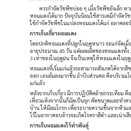
ควรกำจัดวัชพืชบ่อย ๆ เมื่อวัชพืชยังเล็ก
หอมแดงได้มาก ปัจจุบันนิยมใช้สารเคมีกำจัดวัช
ใช้กำจัดวัชพืชในแปลงหอมแดงได้แก่ อลาคลอร์ 
การเก็บเกี่ยวหอมแดง
โดยปกติหอมแดงที่ปลูกในฤดูหนาว จะแก่จัดเมื่อ
อายุประมาณ 45 วัน แต่ผลผลิตของหอมแดงทั้ง 
3 เท่าของในฤดูฝน จึงเป็นเหตุให้หอมแดงในฤดู
หอมแดงที่เริ่มแก่แล้วจะสามารถสังเกตได้จากส
ออก เอนล้มลงมากขึ้น ถ้าบีบส่วนคอ คือบริเวณ
แก่แล้ว
หลังจากเก็บเกี่ยว มีการปฏิบัติคล้ายกระเทียม ค
เหี่ยวแห้งจากนั้นก็มัดเป็นจุก คัดขนาดและทำคว
บ้าน ให้มีลมโกรก เพื่อระบายความชื้นจากหัว
ไว้ในอากาศอบอ้าวจะเกิดโรคราสีดำ และเน่าเสี
การเก็บหอมแดงไว้ทำพันธุ์