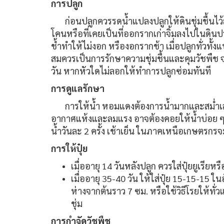
การปลูก
ก่อนปลูกควรรดน้ำแปลงปลูกให้ดินชุ่มชื้นไว้
โคนหรือที่เคยเป็นที่ออกรากเก่าจิ้มลงไปในดิน
ช้ำทำให้ไม่งอก หรืองอกรากช้า เมื่อปลูกทั่ว
สมควรเป็นการรักษาความชุ่มชื้นและคุมวัชพืช
วัน หากหัวใดไม่ลอกให้ทำการปลูกซ่อมทันที
การดูแลรักษา
การให้น้ำ หอมแดงต้องการน้ำมากและสม่ำเสม
อากาศแห้งและลมแรง อาจต้องคอยให้น้ำบ่อย ๆ
น้ำวันละ 2 ครั้ง เช้าเย็น ในภาคเหนือเกษตรกรจ
การให้ปุ๋ย
เมื่ออายุ 14 วันหลังปลูก ควรใส่ปุ๋ยยูเรีย
เมื่ออายุ 35-40 วัน ให้ใส่ปุ๋ย 15-15-15 ใ
ห่างจากต้นราว 7 ซม. หรือใช้วิธีโรยให้ทั่
ชุ่ม
การกำจัดวัชพืช