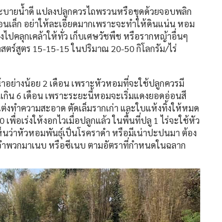
บายน้ำดี แปลงปลูกควรไถพรวนหรือขุดด้วยจอบพลิก
ก้อนเล็ก อย่าให้ละเอียดมากเพราะจะทำให้ดินแน่น หอม
ลงไปคลุกเคล้าให้ทั่ว เก็บเศษวัชพืช หรือรากหญ้าอื่นๆ
สตร์สูตร 15-15-15 ในปริมาณ 20-50 กิโลกรัม/ไร่
าอย่างน้อย 2 เดือน เพราะหัวหอมที่จะใช้ปลูกควรมี
านเกิน 6 เดือน เพราะระยะนี้หอมจะเริ่มแดงยอดอ่อนสี
ดแต่งทำความสะอาด ตัดเล็มรากเก่า และใบแห้งทิ้งให้หมด
พื่อเร่งให้งอกไวเมื่อปลูกแล้ว ในพื้นที่ปลู 1 ไร่จะใช้หัว
็นว่าหัวหอมพันธุ์เป็นโรคราดำ หรือมีเน่าปะปนมา ต้อง
อราจำพวกมาเนบ หรือซีเนบ ตามอัตราที่กำหนดในฉลาก