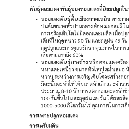
พันธุ์หอมแดง พันธุ์ของหอมแดงที่นิยมปลูกใน
หอมแดงพันธุ์พื้นเมืองภาคเหนือ
ทางภาคเ
ปนส้มขนาดหัวปานกลาง ลักษณะกลมรี ใน 1 
การเจริญเติบโตไม่มีดอกและเมล็ด เมื่อปลู
เต็มที่ในฤดูหนาว 90 วัน และฤดูฝน 45 วัน 
ฤดูปลูกและการดูแลรักษา คุณภาพในการเก็บ
เสียหายมากถึง 60%
หอมแดงพันธุ์บางช้าง
หรือหอมแดงศรีสะเ
หนาและเหนียว ขนาดหัวใหญ่ สม่ำเสมอ หัวม
หวาน ระหว่างการเจริญเติบโตจะสร้างดอกแ
มิฉะนั้นจะทำให้ได้ขนาดหัวเล็กและจำนวนห
ประมาณ 8-10 หัว การแตกกอและลงหัวช้ากว่า
100 วันขึ้นไป และฤดูฝน 45 วัน ให้ผลผ
1000-5000 กิโลกรัม/ไร่ คุณภาพในการเก็บ
การเพาะปลูกหอมแดง
การเตรียมดิน