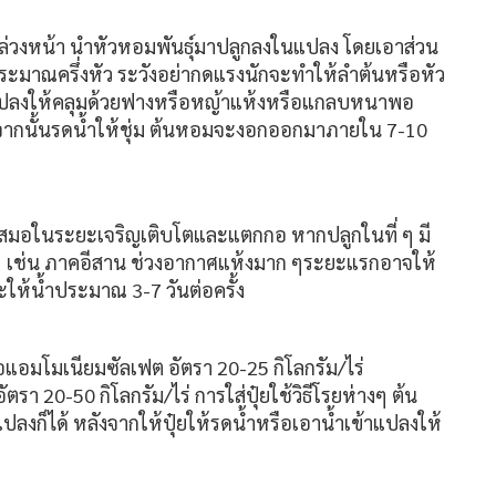
ล่วงหน้า นำหัวหอมพันธุ์มาปลูกลงในแปลง โดยเอาส่วน
ประมาณครึ่งหัว ระวังอย่ากดแรงนักจะทำให้ลำต้นหรือหัว
ทั้งแปลงให้คลุมด้วยฟางหรือหญ้าแห้งหรือแกลบหนาพอ
 จากนั้นรดน้ำให้ชุ่ม ต้นหอมจะงอกออกมาภายใน 7-10
อในระยะเจริญเติบโตและแตกกอ หากปลูกในที่ ๆ มี
 เช่น ภาคอีสาน ช่วงอากาศแห้งมาก ๆระยะแรกอาจให้
ะให้น้ำประมาณ 3-7 วันต่อครั้ง
หรือแอมโมเนียมซัลเฟต อัตรา 20-25 กิโลกรัม/ไร่
นอัตรา 20-50 กิโลกรัม/ไร่
การใส่ปุ๋ยใช้วิธีโรยห่างๆ ต้น
วแปลงก็ได้ หลังจากให้ปุ๋ยให้รดน้ำหรือเอาน้ำเข้าแปลงให้