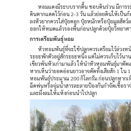
หอมแดงมีระบบรากตื้น ชอบดินร่วน มีการระ
ดินตากแดดไว้ก่อน 2-3 วัน แล้วย่อยดินให้เป็น
ลงหัวยากควรใส่ปุ๋ยคอก ปุ๋ยหมักหรือปุ๋ยมูลสัตว์
ออกให้หมดแล้วรองพื้นก่อนปลูกด้วยปุ๋ยวิทยาศา
การเตรียมพันธุ์หอม
หัวหอมพันธุ์ที่จะใช้ปลูกควรเตรียมไว้ล่วงหน้
ระยะพักตัวอยู่สักระยะหนึ่ง แต่ไม่ควรเก็บไว้น
เขียวพ้นหัวเก่ามาแล้ว ให้นำหัวหอมพันธุ์มาตั
หากเห็นว่ายอดอ่อนยาวอาจตัดทิ้งเสียสัก 1 ใน 10 เ
หอมพันธุ์ประมาณ 200 กิโลกรัม ก่อนปลูกหากเห
ฉีดพ่นหรือจุ่มน้ำสารละลายป้องกันกำจัดเชื้
และผึ่งลมให้แห้งก่อนนำไปปลูก