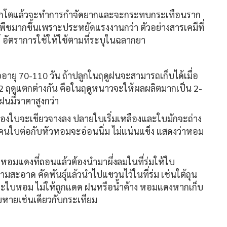
 หากโตแล้วจะทำการกำจัดยากและจะกระทบกระเทือนราก
พืชมากขึ้นเพราะประหยัดแรงงานกว่า ตัวอย่างสารเคมีที่
อัตราการใช้ให้ใช้ตามที่ระบุในฉลากยา
อายุ 70-110 วัน ถ้าปลูกในฤดูฝนจะสามารถเก็บได้เมื่อ
2 ฤดูแตกต่างกัน คือในฤดูหนาวจะให้ผลผลิตมากเป็น 2-
ฝนมีราคาสูงกว่า
ีของใบจะเขียวจางลง ปลายใบเริ่มเหลืองและใบมักจะถ่าง
โคนใบต่อกับหัวหอมจะอ่อนนิ่ม ไม่แน่นแข็ง แสดงว่าหอม
ือหอมแดงที่ถอนแล้วต้องนำมาผึ่งลมในที่ร่มให้ใบ
ามสะอาด คัดพันธุ์แล้วนำไปแขวนไว้ในที่ร่ม เช่นใต้ถุน
และใบหอม ไม่ให้ถูกแดด ฝนหรือน้ำค้าง หอมแดงหากเก็บ
ยหายเช่นเดียวกับกระเทียม