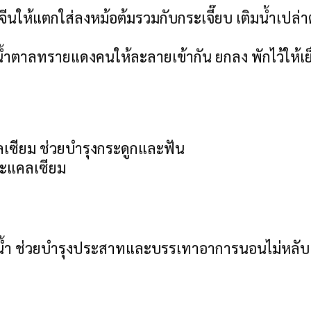
ีนให้แตกใส่ลงหม้อต้มรวมกับกระเจี๊ยบ เติมน้ำเปล่
่น้ำตาลทรายแดงคนให้ละลายเข้ากัน ยกลง พักไว้ให้เย็
คลเซียม ช่วยบำรุงกระดูกและฟัน
ละแคลเซียม
น้ำ ช่วยบำรุงประสาทและบรรเทาอาการนอนไม่หลับ