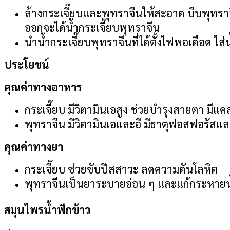
ล้างกระเจี๊ยบและพุทราจีนให้สะอาด บีบพุทราจ
ออกจะได้น้ำกระเจี๊ยบพุทราจีน
นำน้ำกระเจี๊ยบพุทราจีนที่ได้ตั้งไฟพอเดือด ใส
ประโยชน์
คุณค่าทางอาหาร
กระเจี๊ยบ มีวิตามินเอสูง ช่วยบำรุงสายตา มีแ
พุทราจีน มีวิตามินเอและอี มีธาตุฟอสฟอรัสแ
คุณค่าทางยา
กระเจี๊ยบ ช่วยขับปีสสาวะ ลดความดันโลหิต
พุทราจีนเป็นยาระบายอ่อน ๆ และแก้กระหาย
สมุนไพรน้ำฟักข้าว