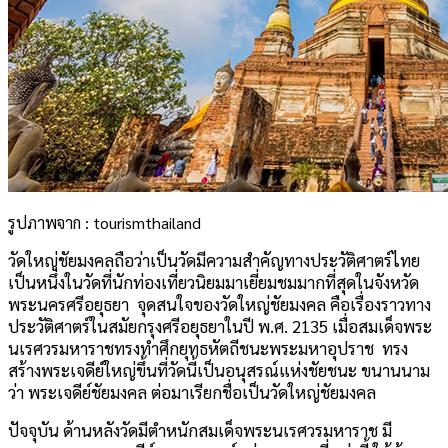
รูปภาพจาก : tourismthailand
วัดใหญ่ชัยมงคลถือว่าเป็นวัดมีความสำคัญทางประวัติศาตร์ไทย
เป็นหนึ่งในวัดที่นักท่องเที่ยวนิยมมาเยี่ยมชมมากที่สุดในจังหวัด
พระนครศรีอยุธยา จุดสนใจของวัดใหญ่ชัยมงคล คือเรื่องราวทาง
ประวัติศาตร์ในสมัยกรุงศรีอยุธยาในปี พ.ศ. 2135 เมื่อสมเด็จพระ
นเรศวรมหาราชทรงทําศึกยุทธหัตถีชนะพระมหาอุปราช ทรง
สร้างพระเจดีย์ใหญ่ขึ้นที่วัดนี้เป็นอนุสรณ์แห่งชัยชนะ ขนานนาม
ว่า พระเจดีย์ชัยมงคล ต่อมาเรียกชื่อเป็นวัดใหญ่ชัยมงคล
ปัจจุบัน ด้านหลังวัดมีตำหนักสมเด็จพระนเรศวรมหาราช มี