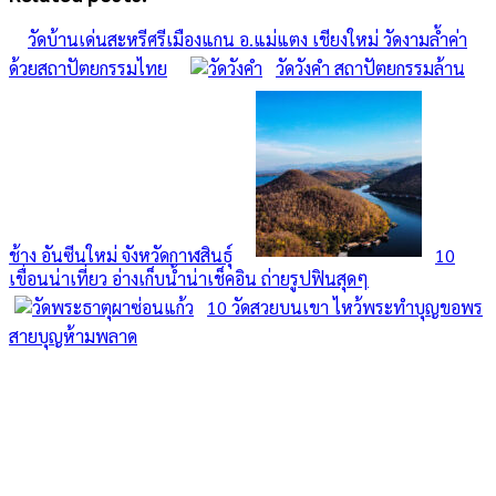
วัดบ้านเด่นสะหรีศรีเมืองแกน อ.แม่แตง เชียงใหม่ วัดงามล้ำค่า
ด้วยสถาปัตยกรรมไทย
วัดวังคำ สถาปัตยกรรมล้าน
ช้าง อันซีนใหม่ จังหวัดกาฬสินธุ์
10
เขื่อนน่าเที่ยว อ่างเก็บน้ำน่าเช็คอิน ถ่ายรูปฟินสุดๆ
10 วัดสวยบนเขา ไหว้พระทำบุญขอพร
สายบุญห้ามพลาด