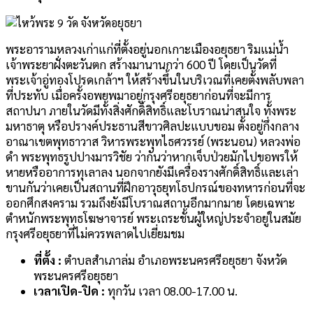
พระอารามหลวงเก่าแก่ที่ตั้งอยู่นอกเกาะเมืองอยุธยา ริมแม่น้ำ
เจ้าพระยาฝั่งตะวันตก สร้างมานานกว่า 600 ปี โดยเป็นวัดที่
พระเจ้าอู่ทองโปรดเกล้าฯ ให้สร้างขึ้นในบริเวณที่เคยตั้งพลับพลา
ที่ประทับ เมื่อครั้งอพยพมาอยู่กรุงศรีอยุธยาก่อนที่จะมีการ
สถาปนา ภายในวัดมีทั้งสิ่งศักดิ์สิทธิ์และโบราณน่าสนใจ ทั้งพระ
มหาธาตุ หรือปรางค์ประธานสีขาวศิลปะแบบขอม ตั้งอยู่กึ่งกลาง
อาณาเขตพุทธาวาส วิหารพระพุทไธศวรรย์ (พระนอน) หลวงพ่อ
ดำ พระพุทธรูปปางมารวิชัย ว่ากันว่าหากเจ็บป่วยมักไปขอพรให้
หายหรืออาการทุเลาลง นอกจากยังมีเครื่องรางศักดิ์สิทธิ์และเล่า
ขานกันว่าเคยเป็นสถานที่ฝึกอาวุธยุทโธปกรณ์ของทหารก่อนที่จะ
ออกศึกสงคราม รวมถึงยังมีโบราณสถานอีกมากมาย โดยเฉพาะ
ตำหนักพระพุทธโฆษาจารย์ พระเถระชั้นผู้ใหญ่ประจำอยู่ในสมัย
กรุงศรีอยุธยาที่ไม่ควรพลาดไปเยี่ยมชม
ที่ตั้ง :
ตำบลสำเภาล่ม อำเภอพระนครศรีอยุธยา จังหวัด
พระนครศรีอยุธยา
เวลาเปิด-ปิด :
ทุกวัน เวลา 08.00-17.00 น.