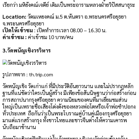
เรียกว่า มหิยังคณ์เจดีย์ เดิมเป็นพระอารามหลวงฝ่ายวิปัสสนาธุระ
Location:
วัดมเหยงคณ์ ม.5 ต.หันตรา อ.พระนครศรีอยุธยา
จ.พระนครศรีอยุธยา
เปิดให้เข้าชม
: เปิดทำการเวลา 08.00 – 16.30 น.
ค่าเข้าชม :
ค่าเข้าชม 10 บาท/คน
3.วัดพนัญเชิงวรวิหาร
รูปภาพจาก : th.trip.com
วัดพนัญเชิง วัดเก่าแก่ ที่มีประวัติอันยาวนาน และไม่ปรากฎหลัก
ฐานที่แน่ชัดว่าใครเป็นผู้สร้าง มีเพียงข้อสันนิษฐานว่าก่อสร้างก่อน
การสถาปนากรุงศรีอยุธยา ความนิยมของคนที่มาเยี่ยมชมส่วน
ใหญ่เป็นเพราะชื่อเสียงโด่งดังของหลวงพ่อโตหรือเจ้าพ่อซำปอกง
ทั่วประเทศ ถือกันว่าเป็นพระโบราณคู่บ้านคู่เมืองกรุงศรีอยุธยา
มาแต่แรกสร้างกรุง ทั้งชาวไทยและชาวจีนต่างให้ความเคารพ
นับถือมาช้านาน
วัดพนัญเชิงอยู่ติดริมแม่น้ำเจ้าพระยา บริเวณวัดค่อนข้างกว้าง