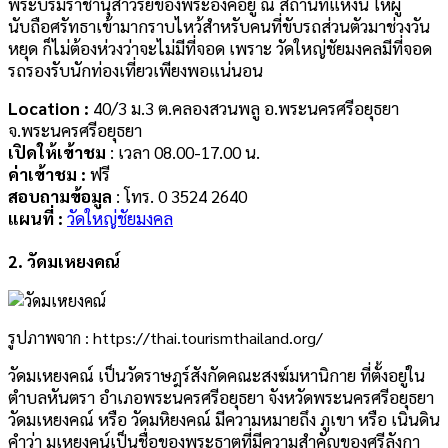
พระบรมราชานุสาวรีย์ของพระองค์อยู่ ณ สถานที่แห่งนี้ ให้ผู้
นับถือศรัทธาเข้ามากราบไหว้สำหรับคนที่ขับรถส่วนตัวมาช่วงวัน
หยุด ก็ไม่ต้องห่วงว่าจะไม่มีที่จอด เพราะ วัดใหญ่ชัยมงคลมีที่จอด
รถรองรับนักท่องเที่ยวเพียงพอแน่นอน
Location :
40/3 ม.3 ต.คลองสวนพลู อ.พระนครศรีอยุธยา
จ.พระนครศรีอยุธยา
เปิดให้เข้าชม
: เวลา 08.00-17.00 น.
ค่าเข้าชม :
ฟรี
สอบถามข้อมูล
: โทร. 0 3524 2640
แผนที่ :
วัดใหญ่ชัยมงคล
2. วัดมเหยงคณ์
รูปภาพจาก : https://thai.tourismthailand.org/
วัดมเหยงคณ์ เป็นวัดราษฎร์สังกัดคณะสงฆ์มหานิกาย ที่ตั้งอยู่ใน
ตำบลหันตรา อำเภอพระนครศรีอยุธยา จังหวัดพระนครศรีอยุธยา
วัดมเหยงคณ์ หรือ วัดมหิยงคณ์ มีความหมายถึง ภูเขา หรือ เนินดิน
คำว่า มเหยงคน์เป็นชื่อของพระธาตุที่มีความสำคัญของศรีลังกา