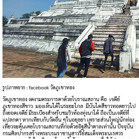
รูปภาพจาก : facebook วัดภูเขาทอง
วัดภูเขาทอง งดงามตระการตาด้วยโบราณสถาน คือ เจดีย์
ภูเขาทองสีขาว มองเห็นได้ในระยะไกล มีบันไดสีขาวทอดยาวไป
ถึงยอดเจดีย์ มีระเบียงสำหรับชมวิวท้องทุ่งนาได้ ถือเป็นเจดีย์ที่
แปลกตา หากเทียบกับวัดอื่น ๆในอยุธยา เพราะส่วนใหญ่นักท่อง
เที่ยวจะคุ้นเคยโบราณสถานที่ก่อด้วยอิฐสีน้ำตาลเท่านั้น ปัจจุบัน
กรมศิลปากรสร้างพระบรมราชานุสาวรีย์สมเด็จพระนเรศวร