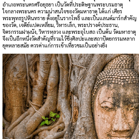
อำเภอพระนครศรีอยุธยา เป็นวัดที่ประดิษฐานพระบรมธาตุ
ใจกลางพระนคร ความน่าสนใจของวัดมหาธาตุ ได้แก่ เศียร
พระพุทธรูปหินทราย ตั้งอยู่ในรากโพธิ์ และเป็นแลนด์มาร์กสำคัญ
ของวัด, เจดีย์แปดเหลี่ยม, วิหารเล็ก, พระปรางค์ประธาน,
จิตรกรรมฝาผนัง, วิหารหลวง และพระอุโบสถ เป็นต้น วัดมหาธาตุ
จึงเป็นอีกหนึ่งวัดสำคัญที่รวมไว้ซึ่งศิลปะและสถาปัตยกรรมหลาก
ยุคหลายสมัย ควรค่าแก่การเข้าเที่ยวชมเป็นอย่างยิ่ง