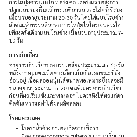
การใส่ปุ๋ยควรแบ่งใส่ 2 ครั้ง คือ ใส่ครั้งแรกหลังการ
ปลูกแบบรองพื้นแล้วพรวนดินกลบ และใส่ครั้งที่สอง
เมื่อบวบอายุประมาณ 20-30 วัน โดยใส่แบบโรยข้าง
ลำต้นแล้วพรวนดินกลบ การใส่ปุ๋ยไนโตรเจนควรใส่
เพียงครั้งเดียวแบบโรยข้าง เมื่อบวบอายุประมาณ 7-
10 วัน
การเก็บเกี่ยว
อายุการเก็บเกี่ยวของบวบเหลี่ยมประมาณ 45-60 วัน
หลังจากหยอดเมล็ด ควรเลือกเก็บเกี่ยวผลขณะที่ยัง
อ่อนอยู่ เนื้อผลอ่อนนุ่มได้ขนาดพอเหมาะซึ่งผลจะมี
ขนาดยาวประมาณ 15-20 เซนติเมตร ควรเก็บเกี่ยว
ก่อนที่ผลเริ่มแข็งและพองออก ไม่ควรทิ้งให้ผลแก่คา
ติดต้นเพราจะทำให้ผลผลิตลดลง
โรคและแมลง
โรคราน้ำค้าง สาเหตุเกิดจากเชื้อรา
Pseudoperonospora cubensis อาการเริ่มแรก