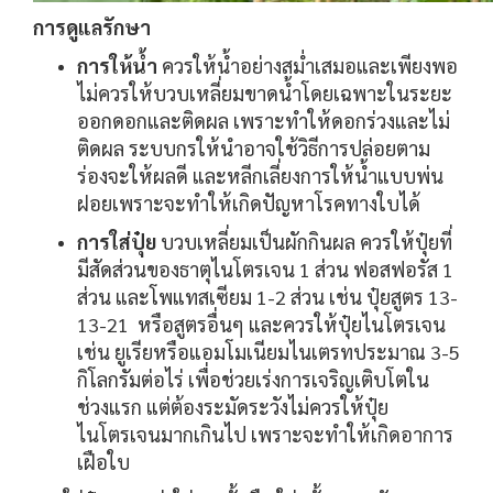
การดูแลรักษา
การให้น้ำ
ควรให้น้ำอย่างสม่ำเสมอและเพียงพอ
ไม่ควรให้บวบเหลี่ยมขาดน้ำโดยเฉพาะในระยะ
ออกดอกและติดผล เพราะทำให้ดอกร่วงและไม่
ติดผล ระบบกรให้นำอาจใช้วิธีการปล่อยตาม
ร่องจะให้ผลดี และหลีกเลี่ยงการให้น้ำแบบพ่น
ฝอยเพราะจะทำให้เกิดปัญหาโรคทางใบได้
การใส่ปุ๋ย
บวบเหลี่ยมเป็นผักกินผล ควรให้ปุ๋ยที่
มีสัดส่วนของธาตุไนโตรเจน 1 ส่วน ฟอสฟอรัส 1
ส่วน และโพแทสเซียม 1-2 ส่วน เช่น ปุ๋ยสูตร 13-
13-21 หรือสูตรอื่นๆ และควรให้ปุ๋ยไนโตรเจน
เช่น ยูเรียหรือแอมโมเนียมไนเตรทประมาณ 3-5
กิโลกรัมต่อไร่ เพื่อช่วยเร่งการเจริญเติบโตใน
ช่วงแรก แต่ต้องระมัดระวังไม่ควรให้ปุ๋ย
ไนโตรเจนมากเกินไป เพราะจะทำให้เกิดอาการ
เฝือใบ