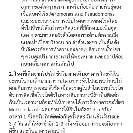
อาการของโรครุนแรงมากหรือน้อยคือ สายพันธุ์ของ
เชื้อแบคทีเรีย Aeromonas และ Pseudomonas
และระยะเวลาของการเป็นโรคอาการของโรคโดย
ทั่วไปที่พบได้แก่ การเกิดแผลที่มีลักษณะเป็นจุด
แดง ๆ ตามขาและผิวตัวโดยเฉพาะด้านท้อง จนถึง
แผลเน่าเปื่อยบริเวณปาก ลำตัวและขา เป็นต้น ดัง
นั้นจึงควรจัดการทำความสะอาดเปลี่ยนถ่ายน้ำบ่อย
ๆ ควบคุมปริมาณอาหารให้พอเหมาะ และอย่าปล่อย
กบลงเลี้ยงหนาแน่นเกินไป
2. โรคที่เกิดจากโปรโตชัวในทางเดินอาหาร
โดยทั่วไป
จะพบในกบเล็กมากกว่ากบโต อาการทั่วไปจะพบว่ากบไม่
คอยกินอาหาร ผอม ตัวชีด เมื่อตรวจดูในลำไสจะพบโปรโต
ซัว การติดเชื้อโปรโตซัวในทางเดินอาหารนี้ถ้าเป็นติดต่อ
กันเป็นเวลานานก็จะทำให้กบตายได้ การรักษาควรจะใช้ยา
Metronidazole ผสมอาหารให้กินในอัตรา 3-5 กรัม/
อาหาร 1 กิโลกรัม กินติดต่อกันครั้งละ3 วัน แล้วเว้นระยะ
3-4 วัน แล้วให้ยาช้ำอีก 2-3 ครั้ง หรือจนกว่ากบจะมีอาการ
ดีขึ้น และกินอาหารตามปกติ