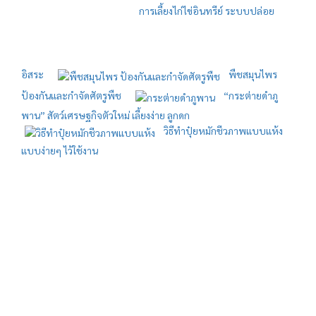
การเลี้ยงไก่ไข่อินทรีย์ ระบบปล่อย
อิสระ
พืชสมุนไพร
ป้องกันและกำจัดศัตรูพืช
“กระต่ายดำภู
พาน” สัตว์เศรษฐกิจตัวใหม่ เลี้ยงง่าย ลูกดก
วิธีทำปุ๋ยหมักชีวภาพแบบแห้ง
แบบง่ายๆ ไว้ใช้งาน