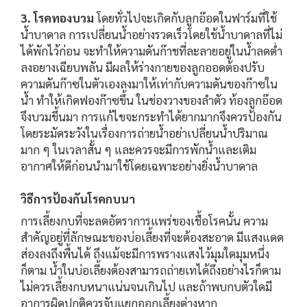
3. โรคทองบวม
โดยทั่วไปจะเกิดกับลูกอ๊อดในฟาร์มที่ใช้
น้ำบาดาล การเปลี่ยนน้ำอย่างรวดเร็วโดยใช้น้ำบาดาลที่ไม่
ได้พักไว้ก่อน จะทำให้ความดันก๊าชที่ละลายอยู่ในน้ำลดต่ำ
ลงอยางเฉียบพลัน มีผลให้ร่างกายของลูกออดต้องปรับ
ความดันก๊าซในตัวเองลงมาให้เท่ากับความดันของก๊าซใน
น้ำ ทำให้เกิดฟองก๊าซขึ้น ในช่องวางของลำตัว ท้องลูกอ๊อด
จึงบวมขึ้นมา การแก้ไขจะกระทำได้ยากมากจึงควรป้องกัน
โดยระมัดระวังในเรื่องการถ่ายน้ำอย่าเปลี่ยนน้ำปริมาณ
มาก ๆ ในเวลาสั้น ๆ และควรจะมีการพักน้ำและเติม
อากาศให้ดีก่อนนำมาใช้โดยเฉพาะอย่างยิ่งน้ำบาดาล
วิธีการป้องกันโรคกบนา
การเลี้ยงกบที่จะลดอัตราการแพร่ของเชื้อโรคนั้น ความ
สำคัญอยู่ที่ลักษณะของบ่อเลี้ยงที่จะต้องสะอาด มีแสงแดด
ส่องลงถึงพื้นได้ ถึงแม้จะมีการพรางแสงไว้มุมใดมุมหนึ่ง
ก็ตาม น้ำในบ่อเลี้ยงต้องสามารถถ่ายเทได้ถึงอย่างไรก็ตาม
ไม่ควรเลี้ยงกบหนาแน่นจนเกินไป และถ้าพบกบตัวใดมี
อาการผิดปกติควรจับแยกออกเลี้ยงต่างหาก