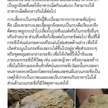
เป็นลูกอ๊อดที่เคยให้อาหารเม็ดกินแต่แรก ก็สามารถให้
อาหารเม็ดดังกลาวกินได้ต่อไป
การเลี้ยงกบในกระชังนี้สืบเนื่องมาจากการเพาะพันธุ์กบ
คือ เมื่อเพาะกบและเลี้ยงลูกอ๊อดจนเป็นกบเต็มวัยแลวจึง
คัดขนาดลูกกบนำไปเลี้ยงในบ่อซีเมนต์หรือในกระชังอื่นๆ
หรือจำหน่าย ส่วนที่เหลือก็เลี้ยงต่อในกระชังต่อไป พื้นที่ใต้
กระชังใช่แผ่นกระดานหรือแผ่นโฟมสอดด้านล่าง เพื่อให้
เกิดส่วนนูนในกระชังและกบได้ขึ้นไปอยู่อาศัยส่วนรอบๆ
หรือขุดหลุมตรงกลางกระชัง เพื่อให้เกิดที่ให้น้ำขังและ
ภายนอกกระชังใช้วัสดุ เช่น แฝกหญ้าคา หรือทางมะพร้าว
เพื่อไม่ให้กบมองเห็นทิวทัศน์นอกกระชัง มิฉะนั้นกบจะหา
หนทางหลบหนีออกโดยกระโดดและชนผืนอวนกระชังเป็น
เหตุให้ปากเป็นบาดแผลและเจ็บปวดจนกินอาหารไม่ได้
ส่วนด้านบนกระชังก็มีวัสดุพรางแสงให้