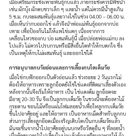
เมื่อเตรียมกระชังเพาะพันธุ์กบแล้ว ภายกระชังควรมีพืชน้ำ
เช่น ผักบุ้ง ผักตบชวาเล็ก ๆ และน้ำ แต่ไม่ควรมีน้ำสูงเกิน
5 ช.ม. กบจะผสมพันธุ์และวางไข่ในช่วง 04.00 – 06.00 น.
เมื่อเห็นว่ากบออกไข่ แล้วจึงนำพ่อแม่พันธุ์ออกจากบ่อ
เพาะ เพื่อป้องกันไม่ให้แพไข่แตก เนื่องจากการ
เคลื่อนไหวของกบ บ่อ ผสมพันธุ์นี้ เมื่อปล่อยพ่อแม่กบ ลง
ไปแล้ว ไม่ควรไปรบกวนหรือมีสิ่งอื่นใดทำให้กบตกใจ ซึ่ง
เป็นเหตุให้กบไม่ผสมพันธุ์ และออกไข่ได้
การอนุบาลกบวัยอ่อนและการเลี้ยงกบโตเต็มวัย
เมื่อไข่กบฟักออกเป็นตัวอ่อนแล้ว ช่วงระยะ 2 วันแรกไม่
ต้องให้อาหารเพราะลูกอ็อดยังใช่ไข่แดงที่ติดมาเลี้ยงตัวเอง
หลังจากนั้นจึงเริ่มให้อาหาร เป็น ไข่แดงต้ม ลูกอ็อดจะ
มีอายุ 20-30 วัน จึงเป็นลูกกบเต็มวัย ในขวงนี้จะต้องหาไม้
กระดาน ขอนไม้หรือแผ่นโฟมลอยน้ำเพื่อใหลูกกบเต็มวัย
ขึ้นไปอาศัยอยู่ และให้อาหาร เป็นอาหารเม็ดสำหรับลูกกบ
ส่วนการเลี้ยงลูกอ๊อดเมื่อเจริญเติบโตเป็นกบเต็มวัยแล้ว
มันจะขึ้นจากน้ำไปอาศัยอยู่บนบกหรือวัสดุอื่น ๆ ที่ลอยน้ำ
เมื่อคัดขนาดนำไปเลี้ยงในบ่อแล้วต้องเตรียมอาหารให้ ถ้า