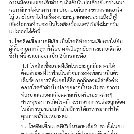
การหมักหมมของเสียต่าง ๆ เกิดขึ้นในบ่อเลี้ยงกันอย่างหนา
แนน มีการให้อาหารมาก ประกอบกับการขาดความเอาใจ
ใส่ และไม่เขาใจในเรื่องความสะอาดของบ่อรวมถึงน้ำที่
เลี้ยงโอกาสที่กบจะเป็นโรคติดเชื้อแบคทีเรียจึงมีมากขึ้น
แบ่งออกได้ดังนี้
1. โรคติดเชื้อแบคทีเรีย
เป็นโรคที่ทำความเสียหายให้กับ
ผู้เลี้ยงกบมากที่สุด ทั้งในช่วงที่เป็นลูกอ๊อด และกบเต็มวัย
ซึ่งในที่นี้จะแยกออกเป็น 2 ลักษณะคือ
1.1 โรคติดเชื้อแบคทีเรียในระยะลูกอ๊อด พบได้
ตั้งแต่ระยะที่ไข่ฟักเป็นตัวจนกระทั่งพัฒนาเป็นตัว
เต็มวัย อาการที่สังเกตได้คือ ลูกอ๊อดจะมีลำตัวด่าง
คลายโรคตัวด่างในปลาดุกจากนั้นจะเริ่มพบอาการ
ท้องบวมและตกเลือดตามครีบหรือระยางต่างๆ
สาเหตุของการเกิดโรคมักจะมาจากการปล่อยลูกอ๊อด
ในอัตราหนาแน่นเกินไปมีการให้อาหารมากทำให้
คุณภาพน้ำไม่เหมาะสม
1.2 โรคติดเชื้อแบคทีเรียในระยะเต็มวัย พบทั้งในกบ
ขนาดเล็ก และขนาดใหญ่องค์ประกอบที่จะทำให